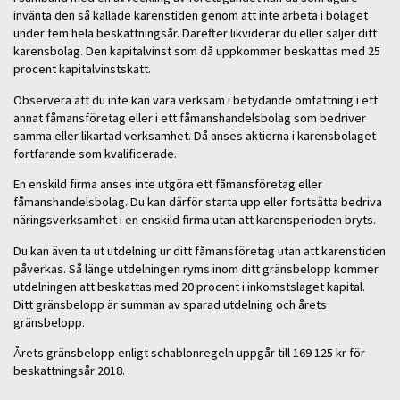
invänta den så kallade karenstiden genom att inte arbeta i bolaget
under fem hela beskattningsår. Därefter likviderar du eller säljer ditt
karensbolag. Den kapitalvinst som då uppkommer beskattas med 25
procent kapitalvinstskatt.
Observera att du inte kan vara verksam i betydande omfattning i ett
annat fåmansföretag eller i ett fåmanshandelsbolag som bedriver
samma eller likartad verksamhet. Då anses aktierna i karensbolaget
fortfarande som kvalificerade.
En enskild firma anses inte utgöra ett fåmansföretag eller
fåmanshandelsbolag. Du kan därför starta upp eller fortsätta bedriva
näringsverksamhet i en enskild firma utan att karensperioden bryts.
Du kan även ta ut utdelning ur ditt fåmansföretag utan att karenstiden
påverkas. Så länge utdelningen ryms inom ditt gränsbelopp kommer
utdelningen att beskattas med 20 procent i inkomstslaget kapital.
Ditt gränsbelopp är summan av sparad utdelning och årets
gränsbelopp.
Årets gränsbelopp enligt schablonregeln uppgår till 169 125 kr för
beskattningsår 2018.