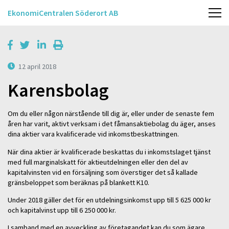
EkonomiCentralen Söderort AB
12 april 2018
Karensbolag
Om du eller någon närstående till dig är, eller under de senaste fem
åren har varit, aktivt verksam i det fåmansaktiebolag du äger, anses
dina aktier vara kvalificerade vid inkomstbeskattningen.
När dina aktier är kvalificerade beskattas du i inkomstslaget tjänst
med full marginalskatt för aktieutdelningen eller den del av
kapitalvinsten vid en försäljning som överstiger det så kallade
gränsbeloppet som beräknas på blankett K10.
Under 2018 gäller det för en utdelningsinkomst upp till 5 625 000 kr
och kapitalvinst upp till 6 250 000 kr.
I samband med en avveckling av företagandet kan du som ägare