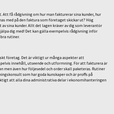
t. Att få rådgivning om hur man fakturerar sina kunder, hur
nnas med på den faktura som företaget skickar ut? Hög
t av sina kunder. Allt det lagen kräver av dig som leverantör
älpa dig med! Det kan gälla exempelvis rådgivning inför
bra rutiner.
iskt företag. Det är viktigt ur många aspekter att
pelvis innehåll, utseende och utformning. För att fakturera är
an men även hur följesedel och order skall paketeras. Rutiner
ningskonsult som har goda kunskaper och är proffs på
iktigt att alla dina administrativa delar i ekonomihanteringen