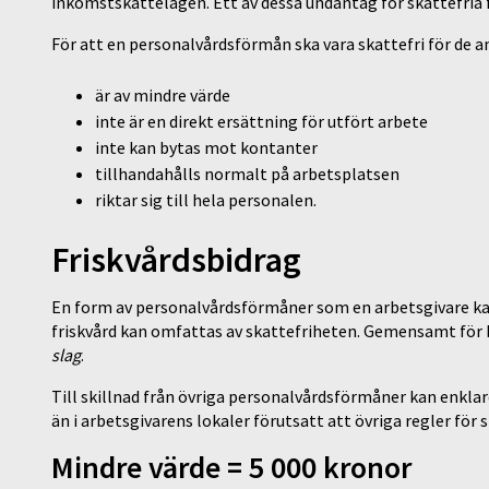
inkomstskattelagen. Ett av dessa undantag för skattefria
För att en personalvårdsförmån ska vara skattefri för de a
är av mindre värde
inte är en direkt ersättning för utfört arbete
inte kan bytas mot kontanter
tillhandahålls normalt på arbetsplatsen
riktar sig till hela personalen.
Friskvårdsbidrag
En form av personalvårdsförmåner som en arbetsgivare kan
friskvård kan omfattas av skattefriheten. Gemensamt för 
slag
.
Till skillnad från övriga personalvårdsförmåner kan enklar
än i arbetsgivarens lokaler förutsatt att övriga regler för 
Mindre värde = 5 000 kronor