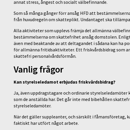
annat stress, ångest och socialt välbefinnande.
Som så många gånger förr ansåg HFD att bestämmelserna 
från huvudregeln om skatteplikt. Undantaget ska tillämpas
Alla aktiviteter som upplevs främja det allmänna välbefin
bestämmelserna om skattefrihet ansåg domstolen. Enligt 
även med beaktande av att deltagandet i sådana kan ha posi
för allmänna fritidsaktiviteter. Ett friskvårdsbidrag som a
skattefri personalvårdsförmån.
Vanlig
frågor
Kan styrelseledamot erbjudas friskvårdsbidrag?
Ja, även uppdragstagare och ordinarie styrelseledamöter k
som de anställda har. Det går inte med bibehållen skattefri
styrelseledamöter.
När det gäller suppleanter, och särskilt i fåmansföretag, 
faktiskt har utfört något arbete.