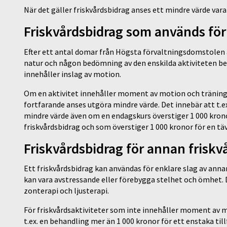
När det gäller friskvårdsbidrag anses ett mindre värde vara
Friskvårdsbidrag som används fö
Efter ett antal domar från Högsta förvaltningsdomstolen är
natur och någon bedömning av den enskilda aktiviteten beh
innehåller inslag av motion.
Om en aktivitet innehåller moment av motion och träning ka
fortfarande anses utgöra mindre värde. Det innebär att t.
mindre värde även om en endagskurs överstiger 1 000 krono
friskvårdsbidrag och som överstiger 1 000 kronor för en täv
Friskvårdsbidrag för annan frisk
Ett friskvårdsbidrag kan användas för enklare slag av ann
kan vara avstressande eller förebygga stelhet och ömhet. D
zonterapi och ljusterapi.
För friskvårdsaktiviteter som inte innehåller moment av mo
t.ex. en behandling mer än 1 000 kronor för ett enstaka til