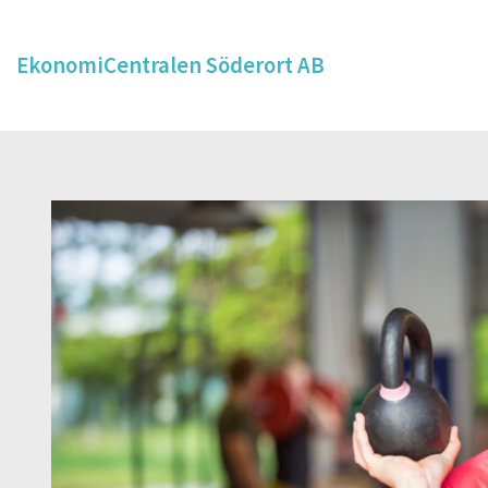
EkonomiCentralen Söderort AB