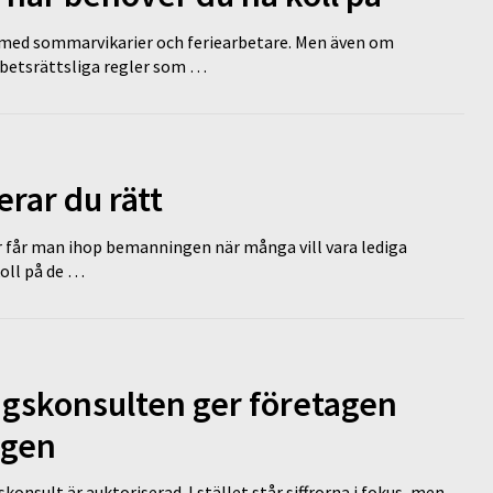
ed sommarvikarier och feriearbetare. Men även om
rbetsrättsliga regler som …
erar du rätt
r får man ihop bemanningen när många vill vara lediga
koll på de …
ngskonsulten ger företagen
ägen
nsult är auktoriserad. I stället står siffrorna i fokus, men