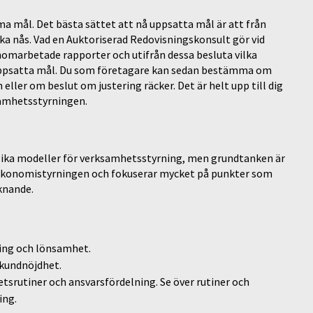
a mål. Det bästa sättet att nå uppsatta mål är att från
 nås. Vad en Auktoriserad Redovisningskonsult gör vid
marbetade rapporter och utifrån dessa besluta vilka
 uppsatta mål. Du som företagare kan sedan bestämma om
eller om beslut om justering räcker. Det är helt upp till dig
samhetsstyrningen.
olika modeller för verksamhetsstyrning, men grundtanken är
ekonomistyrningen och fokuserar mycket på punkter som
knande.
ning och lönsamhet.
 kundnöjdhet.
etsrutiner och ansvarsfördelning. Se över rutiner och
ing.