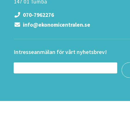
147 01 Tumba
070-7962276
info@ekonomicentralen.se
Intresseanmälan för vårt nyhetsbrev!