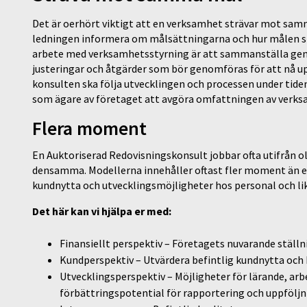
Det är oerhört viktigt att en verksamhet strävar mot samm
ledningen informera om målsättningarna och hur målen ska
arbete med verksamhetsstyrning är att sammanställa geno
justeringar och åtgärder som bör genomföras för att nå
konsulten ska följa utvecklingen och processen under tiden 
som ägare av företaget att avgöra omfattningen av verk
Flera moment
En Auktoriserad Redovisningskonsult jobbar ofta utifrån 
densamma. Modellerna innehåller oftast fler moment än 
kundnytta och utvecklingsmöjligheter hos personal och li
Det här kan vi hjälpa er med:
Finansiellt perspektiv – Företagets nuvarande ställ
Kundperspektiv – Utvärdera befintlig kundnytta och
Utvecklingsperspektiv – Möjligheter för lärande, arb
förbättringspotential för rapportering och uppföljn