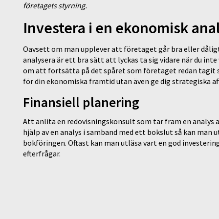
företagets styrning.
Investera i en ekonomisk ana
Oavsett om man upplever att företaget går bra eller dåligt 
analysera är ett bra sätt att lyckas ta sig vidare när du in
om att fortsätta på det spåret som företaget redan tagit s
för din ekonomiska framtid utan även ge dig strategiska a
Finansiell planering
Att anlita en redovisningskonsult som tar fram en analys a
hjälp av en analys i samband med ett bokslut så kan man ut
bokföringen. Oftast kan man utläsa vart en god investerin
efterfrågar.