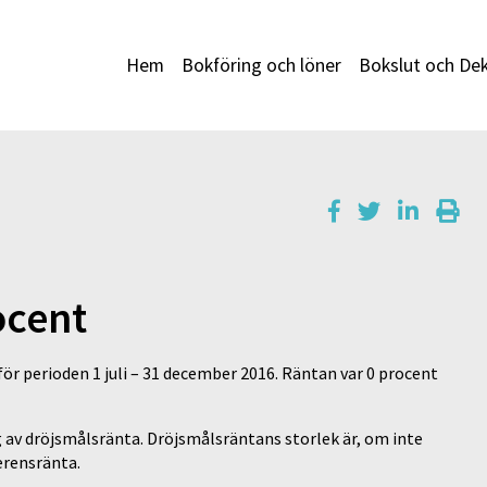
Hem
Bokföring och löner
Bokslut och Dek
ocent
för perioden 1 juli – 31 december 2016. Räntan var 0 procent
g av dröjsmålsränta. Dröjsmålsräntans storlek är, om inte
erensränta.