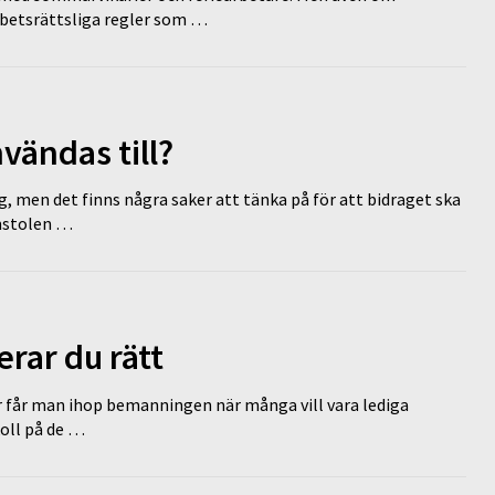
rbetsrättsliga regler som …
vändas till?
g, men det finns några saker att tänka på för att bidraget ska
omstolen …
erar du rätt
r får man ihop bemanningen när många vill vara lediga
koll på de …