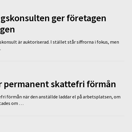
ngskonsulten ger företagen
ägen
nsult är auktoriserad. I stället står siffrorna i fokus, men
…
ir permanent skattefri förmån
efri förmån när den anställde laddar el på arbetsplatsen, om
lutades om …