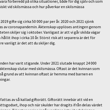
ara förberedd på olika situationer, både för dig själv och som
miskt vid skilsmässa och hur påverkar en skilsmässa
–2019 gifte sig cirka 50 000 par per år. 2020 och 2021 sjönk
rklaras av coronapandemin. Äktenskap upplöses antingen genom
en skiljer sig i oktober. Vanligast är att vi går skilda vägar
 hållit ihop i cirka 10 år. Störst risk att separera är det för
vanligt är det att du skiljer dig.
nden har varit stigande. Under 2021 slutade knappt 24 000
äktenskap slutar med skilsmässa. Oftast är det kvinnan som
 på grund av att kvinnan oftast är hemma med barnen en
ingar.
tas av så kallad giftorätt. Giftorätt innebär att vid en
ttsgodset, ihop och när skulder har dragits ifrån delas värdet