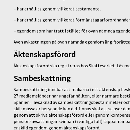
– har erhållits genom villkorat testamente,
– har erhållits genom villkorat förmånstagarförordnande v
– egendom som har trätt i stället för ovan nämnda egend
Även avkastningen på ovan nämnda egendom är giftorättsgo
Äktenskapsförord
Äktenskapsförord ska registreras hos Skatteverket. Läs m
Sambeskattning
Sambeskattning innebär att makarna i ett äktenskap besk
27 medlemsländer har ungefär hälften, eller närmare best
Spanien. I avsaknad av sambeskattningsbestämmelser och
skilsmässa är betydande kan det finnas skäl att se över d
genom att skriva äktenskapsförord eller genom kompens
pensionsavsättningar kvinnan (i vanliga fall) tappar när 
enskild egendom genom äktenskapsförord.