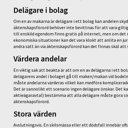
Delägare i bolag
Om en av makarna är delägare i ett bolag kan andelen sky
äktenskapsförord behöver inte bevittnas för att vara gilt
till enskild egendom finns gratis på internet, men om det
ekonomiska situationer kan det vara klokt att anlita en ju
andra sätt än via äktenskapsförord kan det finnas skäl att
Värdera andelar
En viktig sak att beakta är att om en av delägarna i ett bo
delägarens andel i bolaget gå till maken/makan vid bodelni
måste andelarna värderas vilket kan medföra komplicerade di
Det är sannolikt ett scenario ingen delägare önskar. Det ka
aktieägaravtal) bestämma att alla delägare måste göra si
äktenskapsförord.
Stora värden
Avslutningsvis. En skilsmässa eller ett dödsfall innebär of