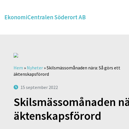
EkonomiCentralen Söderort AB
Hem
»
Nyheter
»
Skilsmässomånaden nära: Så görs ett
äktenskapsförord
15 september 2022
Skilsmässomånaden när
äktenskapsförord