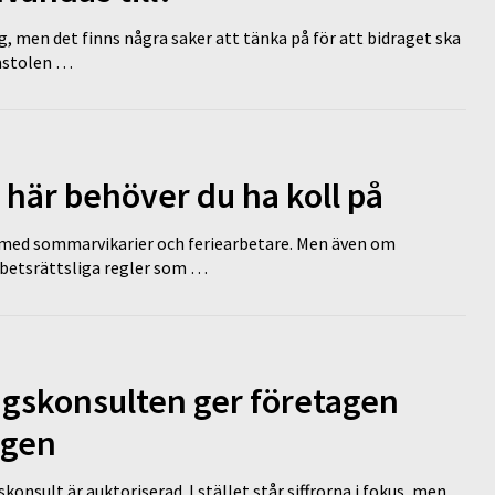
g, men det finns några saker att tänka på för att bidraget ska
omstolen …
 här behöver du ha koll på
ed sommarvikarier och feriearbetare. Men även om
rbetsrättsliga regler som …
ngskonsulten ger företagen
ägen
nsult är auktoriserad. I stället står siffrorna i fokus, men