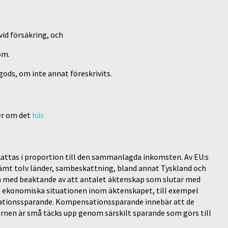
id försäkring, och
om.
ds, om inte annat föreskrivits.
er om det
här.
attas i proportion till den sammanlagda inkomsten. Av EU:s
ämt tolv länder, sambeskattning, bland annat Tyskland och
 med beaktande av att antalet äktenskap som slutar med
en ekonomiska situationen inom äktenskapet, till exempel
ationssparande. Kompensationssparande innebär att de
barnen är små täcks upp genom särskilt sparande som görs till