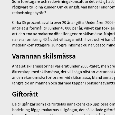
Som företagare och redovisningskonsult är det viktigt att v
rådgivare till dina kunder. Om du är gift, vad händer ekono
redovisningsbyrån?
Cirka 35 procent av alla över 20 år är gifta. Under åren 2006
antalet giftermål till under 40 000 per år, vilket kan fö
att den ena av makarna dör eller genom skilsmässa. Majoritet
när vi är omkring 40 år, det vill säga mitt i livet och vi har då
medelinkomsttagare. Ju högre inkomst du har, desto mindre 
Varannan skilsmässa
Antalet skilsmässor har varierat under 2000-talet, men tre
äktenskap med skilsmässa, det vill säga nästan vartannat 
är den ekonomiska förloraren vid skilsmässa, bland annat
längre tid än mannen och därmed tappar i pensionsavsättn
Giftorätt
De tillgångar som ska fördelas när äktenskap upplöses omfat
bodelning läggs makarnas tillgångar, det så kallade giftorä