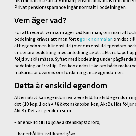
lika mellan makarna. Allmän pension undantas från bodeln
Privat pensionssparande ingår normalt i bodelningen.
Vem äger vad?
För att reda ut vem som äger vad kan man, om man vill oc
bodelning kräver att man först
gör en anmälan
om det til
att egendomen blir enskild (mer om enskild egendom neda
en senare bodelning med anledning av att äktenskapet upplö
följd av skilsmässa. Syftet med bodelning under pågående 
bodelning är frivillig. Den kan endast ske om båda makarn
makarna är överens om fördelningen av egendomen.
Detta är enskild egendom
Alternativt kan egendom vara enskild. Enskild egendom in
det (10 kap. 1 och 4 §§ äktenskapsbalken, ÄktB). Här följer
ÄktB). Det är egendom som
– är enskild till följd av äktenskapsförord,
– har erhållits i villkorad gåva,