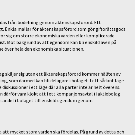
ddas från bodelning genom äktenskapsförord. Ett
igt. Enkla mallar för äktenskapsförord som gör giftorättsgods
 rör sig om större ekonomiska värden eller komplicerade
rist. Mot bakgrund av att egendom kan bli enskild även på
 se över hela den ekonomiska situationen.
lag skiljer sig utan ett äktenskapsförord kommer hälften av
ng, som därmed kan bli delägare i bolaget. I ett sådant läge
skussioner i ett läge där alla parter inte är helt överens.
n därför vara klokt att i ett kompanjonsavtal (i aktiebolag
n andel i bolaget till enskild egendom genom
ta att mycket stora värden ska fördelas. På grund av detta och