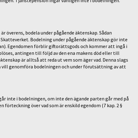
ingen. Tjänstepension ingår vanligen inte i bodelningen.
h är överens, bodela under pågående äktenskap. Sådan
l Skatteverket. Bodelning under pågående äktenskap gör inte
n). Egendomen förblir giftorättsgods och kommer att ingå i
ses, antingen till följd av den ena makens död eller till
äktenskap är alltså att reda ut vem som äger vad. Denna slags
a vill genomföra bodelningen och under förutsättning av att
går inte i bodelningen, om inte den ägande parten går med på
 en förteckning över vad som är enskild egendom (7 kap. 2 §