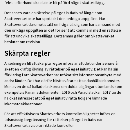
felet i efterhand ska du inte bli påförd något skattetillägg.
Det anses vara en rättelse på eget initiativ så länge som
Skatteverket inte har upptäckt den oriktiga uppgiften. Har
Skatteverket däremot ställt en fråga till dig som har samband med
den oriktiga uppgiften är det för sent att komma in med en rättelse
för att undvika skattetillägg. Detsamma gäller om Skatteverket
beslutat om revision.
Skärpta regler
Anledningen till att skärpta regler införs är att det under senare år
skett en kraftig ökning av rättelser på eget initiativ. Det kan ha sin
förklaring i att Skatteverket har utökat sitt informationsutbyte med
andra länder. Det har därför blivit svårare att undanhålla inkomster.
Men även de så kallade läckorna om dolda tillgångar utomlands som
exempelvis Panamadokumenten 2016 och Paradisläckan 2017 torde
ha ökat intresset att på eget initiativ rätta tidigare lämnade
inkomstdeklarationer.
För att effektivisera Skatteverkets kontrollmöjligheter införs en
tidsmässig begränsning för rättelser på eget initiativ när
Skatteverket aviserar riktade kontroller.