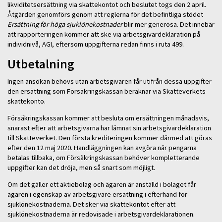
likviditetsersättning via skattekontot och beslutet togs den 2 april.
Åtgärden genomförs genom att reglerna för det befintliga stödet
Ersättning för höga sjuklönekostnader
blir mer generösa. Det innebär
att rapporteringen kommer att ske via arbetsgivardeklaration på
individnivå, AGI, eftersom uppgifterna redan finns i ruta 499.
Utbetalning
Ingen ansökan behövs utan arbetsgivaren får utifrån dessa uppgifter
den ersättning som Försäkringskassan beräknar via Skatteverkets
skattekonto.
Försäkringskassan kommer att besluta om ersättningen månadsvis,
snarast efter att arbetsgivarna har lämnat sin arbetsgivardeklaration
till Skatteverket. Den första krediteringen kommer därmed att göras
efter den 12 maj 2020. Handläggningen kan avgöra när pengarna
betalas tillbaka, om Försäkringskassan behöver kompletterande
uppgifter kan det dröja, men så snart som möjligt.
Om det gäller ett aktiebolag och ägaren är anställd i bolaget får
ägaren i egenskap av arbetsgivare ersättning i efterhand för
sjuklönekostnaderna. Det sker via skattekontot efter att
sjuklönekostnaderna är redovisade i arbetsgivardeklarationen.