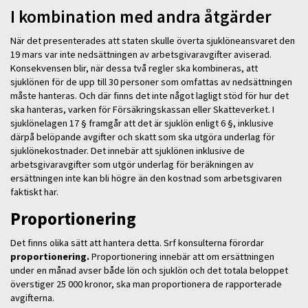
I kombination med andra åtgärder
När det presenterades att staten skulle överta sjuklöneansvaret den
19 mars var inte nedsättningen av arbetsgivaravgifter aviserad.
Konsekvensen blir, när dessa två regler ska kombineras, att
sjuklönen för de upp till 30 personer som omfattas av nedsättningen
måste hanteras. Och där finns det inte något lagligt stöd för hur det
ska hanteras, varken för Försäkringskassan eller Skatteverket. I
sjuklönelagen 17 § framgår att det är sjuklön enligt 6 §, inklusive
därpå belöpande avgifter och skatt som ska utgöra underlag för
sjuklönekostnader. Det innebär att sjuklönen inklusive de
arbetsgivaravgifter som utgör underlag för beräkningen av
ersättningen inte kan bli högre än den kostnad som arbetsgivaren
faktiskt har.
Proportionering
Det finns olika sätt att hantera detta. Srf konsulterna förordar
proportionering.
Proportionering innebär att om ersättningen
under en månad avser både lön och sjuklön och det totala beloppet
överstiger 25 000 kronor, ska man proportionera de rapporterade
avgifterna.