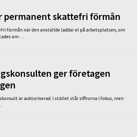
ir permanent skattefri förmån
efri förmån när den anställde laddar el på arbetsplatsen, om
lutades om …
ngskonsulten ger företagen
ägen
nsult är auktoriserad. I stället står siffrorna i fokus, men
…