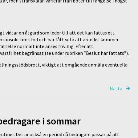
 år, men straffskalan varierar från böter till fängelse i högst
t vidtar en åtgärd som leder till att det kan fattas ett
som ansökt om stöd och har fått veta att ärendet kommer
ttelse normalt inte anses frivillig. Efter att
arsfrihet begränsat (se under rubriken ”Beslut har fattats”).
tällningsstödsbrott, viktigt att omgående anmäla eventuella
Nästa
 bedragare i sommar
tiner. Det är också en period då bedragare passar på att