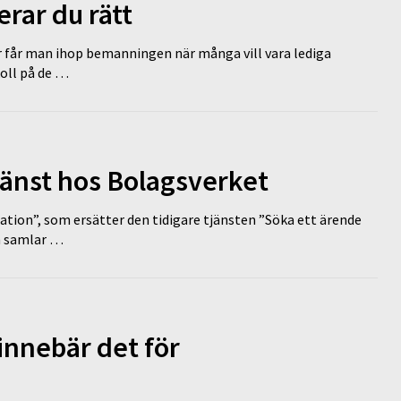
erar du rätt
r får man ihop bemanningen när många vill vara lediga
koll på de …
tjänst hos Bolagsverket
tion”, som ersätter den tidigare tjänsten ”Söka ett ärende
en samlar …
innebär det för