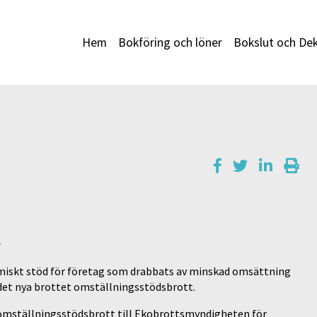
Hem
Bokföring och löner
Bokslut och Dek
t
omiskt stöd för företag som drabbats av minskad omsättning
t det nya brottet omställningsstödsbrott.
omställningsstödsbrott till Ekobrottsmyndigheten för