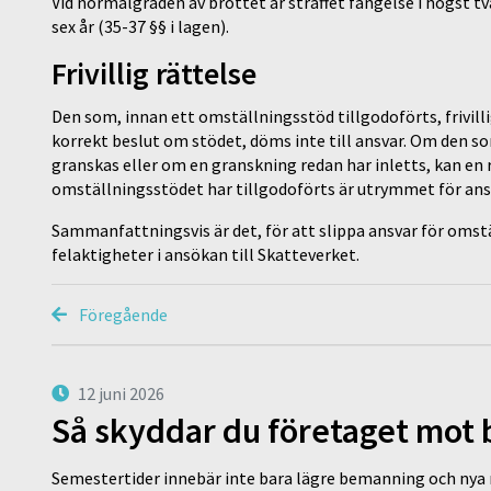
Vid normalgraden av brottet är straffet fängelse i högst två
sex år (35-37 §§ i lagen).
Frivillig rättelse
Den som, innan ett omställningsstöd tillgodoförts, frivillig
korrekt beslut om stödet, döms inte till ansvar. Om den 
granskas eller om en granskning redan har inletts, kan en rä
omställningsstödet har tillgodoförts är utrymmet för ansv
Sammanfattningsvis är det, för att slippa ansvar för oms
felaktigheter i ansökan till Skatteverket.
Föregående
12 juni 2026
Så skyddar du företaget mot
Semestertider innebär inte bara lägre bemanning och nya ru