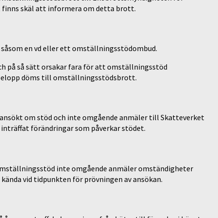
 finns skäl att informera om detta brott.
t såsom en vd eller ett omställningsstödombud.
h på så sätt orsakar fara för att omställningsstöd
 belopp döms till omställningsstödsbrott.
 ansökt om stöd och inte omgående anmäler till Skatteverket
ar inträffat förändringar som påverkar stödet.
t omställningsstöd inte omgående anmäler omständigheter
kända vid tidpunkten för prövningen av ansökan.