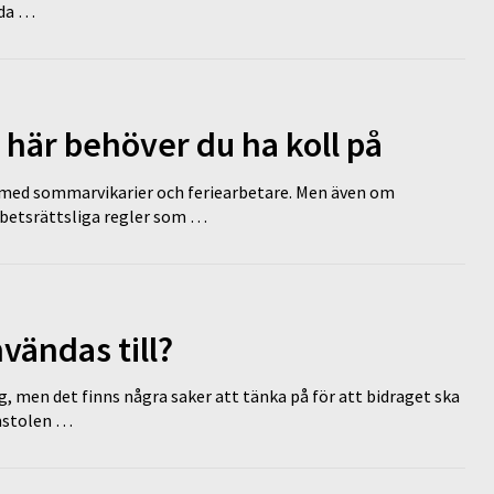
dda …
 här behöver du ha koll på
ed sommarvikarier och feriearbetare. Men även om
rbetsrättsliga regler som …
vändas till?
g, men det finns några saker att tänka på för att bidraget ska
omstolen …