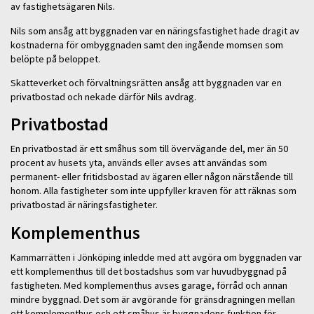
av fastighetsägaren Nils.
Nils som ansåg att byggnaden var en näringsfastighet hade dragit av
kostnaderna för ombyggnaden samt den ingående momsen som
belöpte på beloppet.
Skatteverket och förvaltningsrätten ansåg att byggnaden var en
privatbostad och nekade därför Nils avdrag.
Privatbostad
En privatbostad är ett småhus som till övervägande del, mer än 50
procent av husets yta, används eller avses att användas som
permanent- eller fritidsbostad av ägaren eller någon närstående till
honom. Alla fastigheter som inte uppfyller kraven för att räknas som
privatbostad är näringsfastigheter.
Komplementhus
Kammarrätten i Jönköping inledde med att avgöra om byggnaden var
ett komplementhus till det bostadshus som var huvudbyggnad på
fastigheten. Med komplementhus avses garage, förråd och annan
mindre byggnad. Det som är avgörande för gränsdragningen mellan
ett komplementhus och ett småhus är byggnadens funktion för