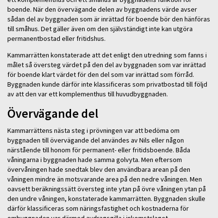
boende. När den övervägande delen av byggnadens värde avser
sådan del av byggnaden som är inrättad för boende bör den hänföras
till småhus. Det gäller även om den självständigt inte kan utgöra
permanentbostad eller fritidshus.
Kammarrätten konstaterade att det enligt den utredning som fanns i
målet så översteg värdet på den del av byggnaden som var inrättad
för boende klart värdet för den del som var inrättad som förråd.
Byggnaden kunde därför inte klassificeras som privatbostad till följd
av att den var ett komplementhus till huvudbyggnaden.
Övervägande del
Kammarrättens nästa steg i prövningen var att bedöma om
byggnaden till övervägande del användes av Nils eller någon
närstående till honom för permanent- eller fritidsboende. Båda
våningarna i byggnaden hade samma golvyta. Men eftersom
övervåningen hade snedtak blev den användbara arean på den
våningen mindre än motsvarande area på den nedre våningen. Men
oavsett beräkningssätt översteg inte ytan på övre våningen ytan på
den undre våningen, konstaterade kammarrätten. Byggnaden skulle
därför klassificeras som näringsfastighet och kostnaderna för
ombyggnaden var därmed avdragsgilla i inkomstslaget