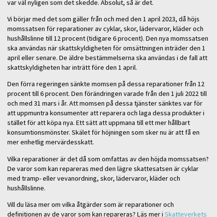
var väl nyligen som det skedde. Absolut, så är det.
Vi börjar med det som gäller från och med den 1 april 2023, då höjs
momssatsen för reparationer av cyklar, skor, lädervaror, kläder och
hushållslinne till 12 procent (tidigare 6 procent). Den nya momssatsen
ska användas när skattskyldigheten för omsättningen inträder den 1
april eller senare. De äldre bestämmelserna ska användas i de fall att
skattskyldigheten har inträtt före den 1 april.
Den förra regeringen sänkte momsen på dessa reparationer från 12
procent till 6 procent. Den förändringen varade från den 1 juli 2022 till
och med 31 mars i år. Att momsen på dessa tjänster sänktes var för
att uppmuntra konsumenter att reparera och laga dessa produkter i
stället för att köpa nya. Ett sätt att uppmana till ett mer hållbart
konsumtionsmönster. Skälet för höjningen som sker nu är att få en
mer enhetlig mervärdesskatt.
Vilka reparationer är det då som omfattas av den höjda momssatsen?
De varor som kan repareras med den lägre skattesatsen är cyklar
med tramp- eller vevanordning, skor, lädervaror, kläder och
hushållslinne.
Vill du läsa mer om vilka åtgärder som är reparationer och
definitionen av de varor som kan repareras? Läs mer i
Skatteverkets