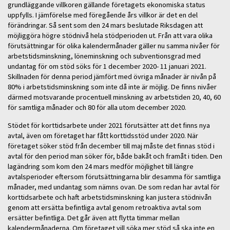
grundläggande villkoren gällande företagets ekonomiska status
uppfylls. I jämförelse med föregående års villkor är det en del
förändringar. Så sent som den 24 mars beslutade Riksdagen att
möjliggöra högre stödnivå hela stödperioden ut. Från att vara olika
förutsättningar för olika kalendermånader gäller nu samma nivåer för
arbetstidsminskning, löneminskning och subventionsgrad med
undantag för om stöd söks för 1 december 2020- 11 januari 2021.
Skillnaden för denna period jämfört med övriga månader är nivån på
80% i arbetstidsminskning som inte då inte är möjlig. De finns nivåer
därmed motsvarande procentuell minskning av arbetstiden 20, 40, 60
för samtliga månader och 80 för alla utom december 2020.
Stödet för korttidsarbete under 2021 förutsätter att det finns nya
avtal, även om företaget har fått korttidsstöd under 2020. När
företaget söker stöd från december till maj måste det finnas stöd i
avtal för den period man söker för, både bakåt och framåt i tiden. Den
lagändring som kom den 24 mars medför möjlighet till längre
avtalsperioder eftersom förutsättningarna blir desamma för samtliga
månader, med undantag som nämns ovan. De som redan har avtal för
korttidsarbete och haft arbetstidsminskning kan justera stödnivån
genom att ersätta befintliga avtal genom retroaktiva avtal som
ersätter befintliga. Det går även att flytta timmar mellan
kalendermånaderna. Om företaget vill söka mer stöd så ska inte en