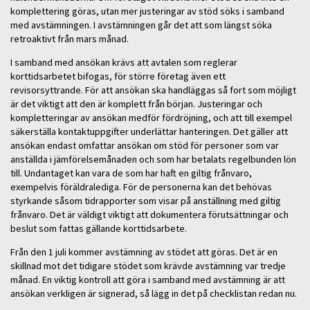
komplettering göras, utan mer justeringar av stöd söks i samband
med avstämningen. I avstämningen går det att som längst söka
retroaktivt från mars månad.
I samband med ansökan krävs att avtalen som reglerar
korttidsarbetet bifogas, för större företag även ett
revisorsyttrande. För att ansökan ska handläggas så fort som möjligt
är det viktigt att den är komplett från början. Justeringar och
kompletteringar av ansökan medför fördröjning, och att till exempel
säkerställa kontaktuppgifter underlättar hanteringen. Det gäller att
ansökan endast omfattar ansökan om stöd för personer som var
anställda i jämförelsemånaden och som har betalats regelbunden lön
till. Undantaget kan vara de som har haft en giltig frånvaro,
exempelvis föräldralediga. För de personerna kan det behövas
styrkande såsom tidrapporter som visar på anställning med giltig
frånvaro. Det är väldigt viktigt att dokumentera förutsättningar och
beslut som fattas gällande korttidsarbete.
Från den 1 juli kommer avstämning av stödet att göras. Det är en
skillnad mot det tidigare stödet som krävde avstämning var tredje
månad. En viktig kontroll att göra i samband med avstämning är att
ansökan verkligen är signerad, så lägg in det på checklistan redan nu.