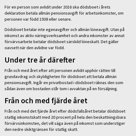
För en person som avlidit under 2016 ska dödsboet i årets
deklaration betala allmän pensionsavgift för arbetsinkomster, om
personen var född 1938 eller senare.
Dödsboet betalar inte egenavgifter och allmän löneavgift. Utan på
inkomst av aktiv näringsverksamhet och andra inkomster av annat
förvärvsarbete betalar dödsboet särskild löneskatt. Det gäller
oavsett när den avlidne var född.
Under tre år därefter
Från och med året efter att personen avlidit upphör rätten till
grundavdrag och skyldigheten för dödsboet att betala allmän
pensionsavgift. Ingår en privatbostad i dödsboet räknas den som
sådan även om bostaden står tom i avvaktan på en försäljning.
Från och med fjärde året
Från och med det fjärde året efter dödsfallsåret betalar dödsboet
statlig inkomstskatt med 20 procent på hela den beskattningsbara
förvärvsinkomsten, det vill säga även på inkomst som understiger
den nedre skiktgränsen för statlig skatt.