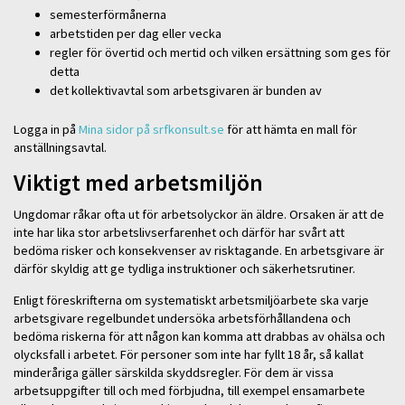
semesterförmånerna
arbetstiden per dag eller vecka
regler för övertid och mertid och vilken ersättning som ges för
detta
det kollektivavtal som arbetsgivaren är bunden av
Logga in på
Mina sidor på srfkonsult.se
för att hämta en mall för
anställningsavtal.
Viktigt med arbetsmiljön
Ungdomar råkar ofta ut för arbetsolyckor än äldre. Orsaken är att de
inte har lika stor arbetslivserfarenhet och därför har svårt att
bedöma risker och konsekvenser av risktagande. En arbetsgivare är
därför skyldig att ge tydliga instruktioner och säkerhetsrutiner.
Enligt föreskrifterna om systematiskt arbetsmiljöarbete ska varje
arbetsgivare regelbundet undersöka arbetsförhållandena och
bedöma riskerna för att någon kan komma att drabbas av ohälsa och
olycksfall i arbetet. För personer som inte har fyllt 18 år, så kallat
minderåriga gäller särskilda skyddsregler. För dem är vissa
arbetsuppgifter till och med förbjudna, till exempel ensamarbete