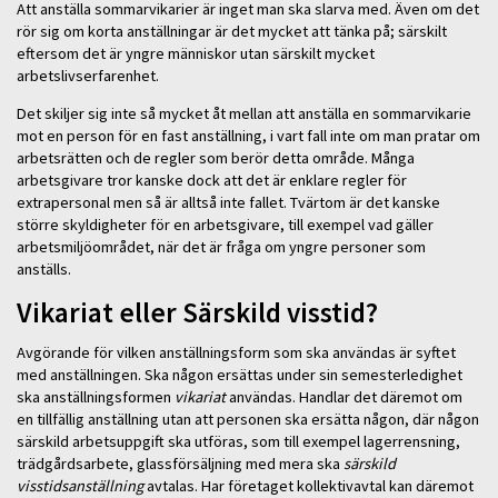
Att anställa sommarvikarier är inget man ska slarva med. Även om det
rör sig om korta anställningar är det mycket att tänka på; särskilt
eftersom det är yngre människor utan särskilt mycket
arbetslivserfarenhet.
Det skiljer sig inte så mycket åt mellan att anställa en sommarvikarie
mot en person för en fast anställning, i vart fall inte om man pratar om
arbetsrätten och de regler som berör detta område. Många
arbetsgivare tror kanske dock att det är enklare regler för
extrapersonal men så är alltså inte fallet. Tvärtom är det kanske
större skyldigheter för en arbetsgivare, till exempel vad gäller
arbetsmiljöområdet, när det är fråga om yngre personer som
anställs.
Vikariat eller Särskild visstid?
Avgörande för vilken anställningsform som ska användas är syftet
med anställningen. Ska någon ersättas under sin semesterledighet
ska anställningsformen
vikariat
användas. Handlar det däremot om
en tillfällig anställning utan att personen ska ersätta någon, där någon
särskild arbetsuppgift ska utföras, som till exempel lagerrensning,
trädgårdsarbete, glassförsäljning med mera ska
särskild
visstidsanställning
avtalas. Har företaget kollektivavtal kan däremot