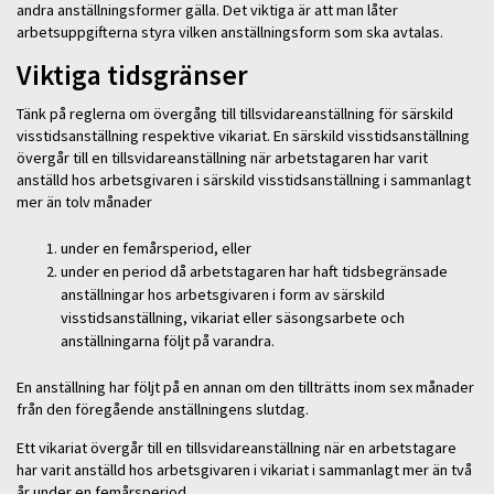
andra anställningsformer gälla. Det viktiga är att man låter
arbetsuppgifterna styra vilken anställningsform som ska avtalas.
Viktiga tidsgränser
Tänk på reglerna om övergång till tillsvidareanställning för särskild
visstidsanställning respektive vikariat. En särskild visstidsanställning
övergår till en tillsvidareanställning när arbetstagaren har varit
anställd hos arbetsgivaren i särskild visstidsanställning i sammanlagt
mer än tolv månader
under en femårsperiod, eller
under en period då arbetstagaren har haft tidsbegränsade
anställningar hos arbetsgivaren i form av särskild
visstidsanställning, vikariat eller säsongsarbete och
anställningarna följt på varandra.
En anställning har följt på en annan om den tillträtts inom sex månader
från den föregående anställningens slutdag.
Ett vikariat övergår till en tillsvidareanställning när en arbetstagare
har varit anställd hos arbetsgivaren i vikariat i sammanlagt mer än två
år under en femårsperiod.