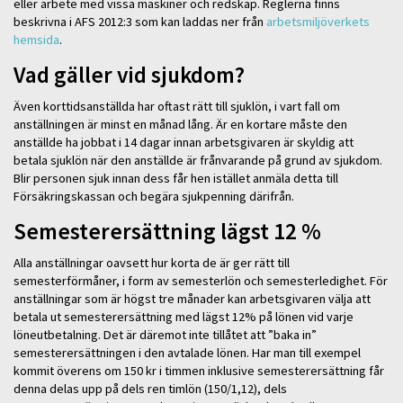
eller arbete med vissa maskiner och redskap. Reglerna finns
beskrivna i AFS 2012:3 som kan laddas ner från
arbetsmiljöverkets
hemsida
.
Vad gäller vid sjukdom?
Även korttidsanställda har oftast rätt till sjuklön, i vart fall om
anställningen är minst en månad lång. Är en kortare måste den
anställde ha jobbat i 14 dagar innan arbetsgivaren är skyldig att
betala sjuklön när den anställde är frånvarande på grund av sjukdom.
Blir personen sjuk innan dess får hen istället anmäla detta till
Försäkringskassan och begära sjukpenning därifrån.
Semesterersättning lägst 12 %
Alla anställningar oavsett hur korta de är ger rätt till
semesterförmåner, i form av semesterlön och semesterledighet. För
anställningar som är högst tre månader kan arbetsgivaren välja att
betala ut semesterersättning med lägst 12% på lönen vid varje
löneutbetalning. Det är däremot inte tillåtet att ”baka in”
semesterersättningen i den avtalade lönen. Har man till exempel
kommit överens om 150 kr i timmen inklusive semesterersättning får
denna delas upp på dels ren timlön (150/1,12), dels