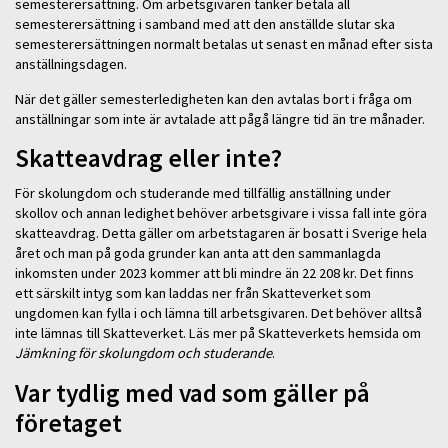
semesterersättning. Om arbetsgivaren tänker betala all
semesterersättning i samband med att den anställde slutar ska
semesterersättningen normalt betalas ut senast en månad efter sista
anställningsdagen.
När det gäller semesterledigheten kan den avtalas bort i fråga om
anställningar som inte är avtalade att pågå längre tid än tre månader.
Skatteavdrag eller inte?
För skolungdom och studerande med tillfällig anställning under
skollov och annan ledighet behöver arbetsgivare i vissa fall inte göra
skatteavdrag. Detta gäller om arbetstagaren är bosatt i Sverige hela
året och man på goda grunder kan anta att den sammanlagda
inkomsten under 2023 kommer att bli mindre än 22 208 kr. Det finns
ett särskilt intyg som kan laddas ner från Skatteverket som
ungdomen kan fylla i och lämna till arbetsgivaren. Det behöver alltså
inte lämnas till Skatteverket. Läs mer på Skatteverkets hemsida om
Jämkning för skolungdom och studerande
.
Var tydlig med vad som gäller på
företaget