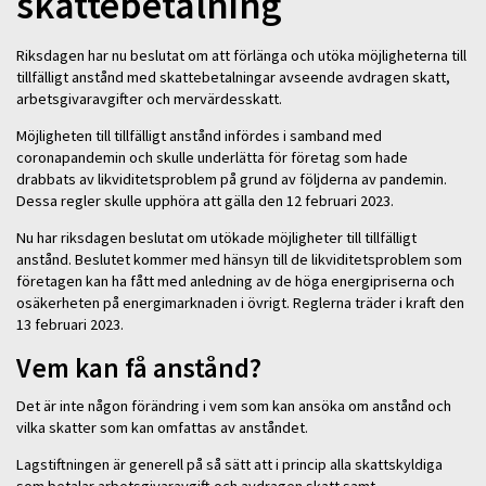
skattebetalning
Riksdagen har nu beslutat om att förlänga och utöka möjligheterna till
tillfälligt anstånd med skattebetalningar avseende avdragen skatt,
arbetsgivaravgifter och mervärdesskatt.
Möjligheten till tillfälligt anstånd infördes i samband med
coronapandemin och skulle underlätta för företag som hade
drabbats av likviditetsproblem på grund av följderna av pandemin.
Dessa regler skulle upphöra att gälla den 12 februari 2023.
Nu har riksdagen beslutat om utökade möjligheter till tillfälligt
anstånd. Beslutet kommer med hänsyn till de likviditetsproblem som
företagen kan ha fått med anledning av de höga energipriserna och
osäkerheten på energimarknaden i övrigt. Reglerna träder i kraft den
13 februari 2023.
Vem kan få anstånd?
Det är inte någon förändring i vem som kan ansöka om anstånd och
vilka skatter som kan omfattas av anståndet.
Lagstiftningen är generell på så sätt att i princip alla skattskyldiga