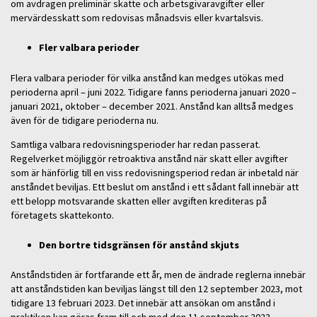
om avdragen preliminär skatte och arbetsgivaravgifter eller
mervärdesskatt som redovisas månadsvis eller kvartalsvis.
Fler valbara perioder
Flera valbara perioder för vilka anstånd kan medges utökas med
perioderna april – juni 2022. Tidigare fanns perioderna januari 2020 –
januari 2021, oktober – december 2021. Anstånd kan alltså medges
även för de tidigare perioderna nu.
Samtliga valbara redovisningsperioder har redan passerat.
Regelverket möjliggör retroaktiva anstånd när skatt eller avgifter
som är hänförlig till en viss redovisningsperiod redan är inbetald när
anståndet beviljas. Ett beslut om anstånd i ett sådant fall innebär att
ett belopp motsvarande skatten eller avgiften krediteras på
företagets skattekonto.
Den bortre tidsgränsen för anstånd skjuts
Anståndstiden är fortfarande ett år, men de ändrade reglerna innebär
att anståndstiden kan beviljas längst till den 12 september 2023, mot
tidigare 13 februari 2023. Det innebär att ansökan om anstånd i