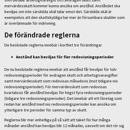
som betalar arbetsgivaravgift och avdragen skatt samt
mervärdesskatt kommer kunna ansöka om anstånd. Anståndet ska
beviljas om inte särskilda skäl talar emot det. Särskilda skäl är
exempelvis att den skattskyldiga har mer än försumbara skulder som
är överlämnade för indrivning.
De förändrade reglerna
De beslutade reglerna innebär i korthet tre förändringar.
Anstånd kan beviljas för fler redovisningsperioder
De nu beslutade reglerna innebär att anstånd får beviljas för tolv
redovisningsperioder för avdragen skatt och arbetsgivaravgifter
samt mervärdesskatt som redovisas månadsvis (mot tidigare nio
redovisningsperioder). För mervärdesskatt som redovisas
kvartalsvis får anstånd beviljas för högst fyra redovisningsperioder
(tidigare tre redovisningsperioder). Det innebär att ett företag som
redan har anstånd med nio redovisningsperioder kan ansöka om
ytterligare tre perioder för samma typ av skatt.
Reglerna blir mer enhetliga på så sätt att taket för hur många
månader anstånd kan beviljas blir 12 månader, oavsett om det rör sig