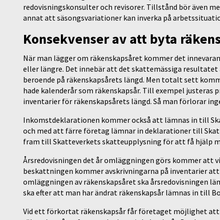
redovisningskonsulter och revisorer. Tillstånd bör även m
annat att säsongsvariationer kan inverka på arbetssituatio
Konsekvenser av att byta räken
När man lägger om räkenskapsåret kommer det innevarand
eller längre. Det innebär att det skattemässiga resultate
beroende på räkenskapsårets längd. Men totalt sett kom
hade kalenderår som räkenskapsår. Till exempel justeras
inventarier för räkenskapsårets längd. Så man förlorar ing
Inkomstdeklarationen kommer också att lämnas in till Skat
och med att färre företag lämnar in deklarationer till Sk
fram till Skatteverkets skatteupplysning för att få hjälp m
Årsredovisningen det år omläggningen görs kommer att visa
beskattningen kommer avskrivningarna på inventarier att j
omläggningen av räkenskapsåret ska årsredovisningen lämn
ska efter att man har ändrat räkenskapsår lämnas in till 
Vid ett förkortat räkenskapsår får företaget möjlighet at