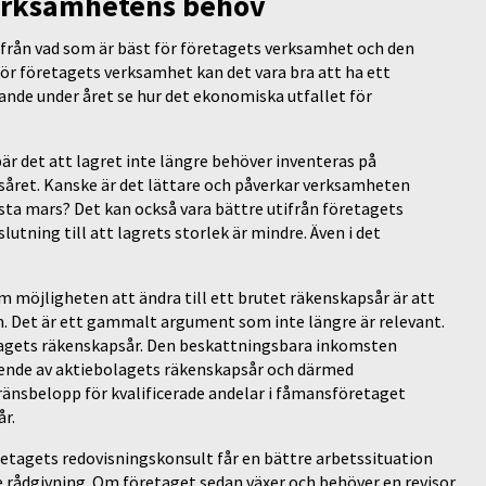
verksamhetens behov
ifrån vad som är bäst för företagets verksamhet och den
för företagets verksamhet kan det vara bra att ha ett
nde under året se hur det ekonomiska utfallet för
r det att lagret inte längre behöver inventeras på
såret. Kanske är det lättare och påverkar verksamheten
ista mars? Det kan också vara bättre utifrån företagets
tning till att lagrets storlek är mindre. Även i det
öjligheten att ändra till ett brutet räkenskapsår är att
. Det är ett gammalt argument som inte längre är relevant.
olagets räkenskapsår. Den beskattningsbara inkomsten
roende av aktiebolagets räkenskapsår och därmed
änsbelopp för kvalificerade andelar i fåmansföretaget
r.
retagets redovisningskonsult får en bättre arbetssituation
e rådgivning. Om företaget sedan växer och behöver en revisor