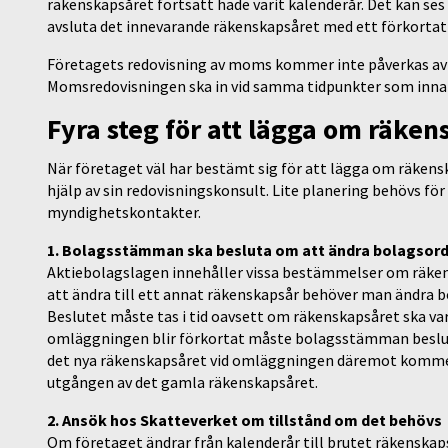
räkenskapsåret fortsatt hade varit kalenderår. Det kan ses
avsluta det innevarande räkenskapsåret med ett förkortat
Företagets redovisning av moms kommer inte påverkas av a
Momsredovisningen ska in vid samma tidpunkter som inna
Fyra steg för att lägga om räke
När företaget väl har bestämt sig för att lägga om räkensk
hjälp av sin redovisningskonsult. Lite planering behövs för a
myndighetskontakter.
1. Bolagsstämman ska besluta om att ändra bolagsor
Aktiebolagslagen innehåller vissa bestämmelser om räken
att ändra till ett annat räkenskapsår behöver man ändra
Beslutet måste tas i tid oavsett om räkenskapsåret ska var
omläggningen blir förkortat måste bolagsstämman beslut
det nya räkenskapsåret vid omläggningen däremot komme
utgången av det gamla räkenskapsåret.
2. Ansök hos Skatteverket om tillstånd om det behövs
Om företaget ändrar från kalenderår till brutet räkenska