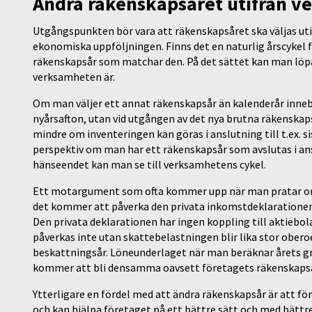
Ändra räkenskapsåret utifrån 
Utgångspunkten bör vara att räkenskapsåret ska väljas ut
ekonomiska uppföljningen. Finns det en naturlig årscykel 
räkenskapsår som matchar den. På det sättet kan man löpa
verksamheten är.
Om man väljer ett annat räkenskapsår än kalenderår innebä
nyårsafton, utan vid utgången av det nya brutna räkenskap
mindre om inventeringen kan göras i anslutning till t.ex. s
perspektiv om man har ett räkenskapsår som avslutas i anslu
hänseendet kan man se till verksamhetens cykel.
Ett motargument som ofta kommer upp när man pratar om m
det kommer att påverka den privata inkomstdeklarationen
Den privata deklarationen har ingen koppling till aktieb
påverkas inte utan skattebelastningen blir lika stor obe
beskattningsår. Löneunderlaget när man beräknar årets gr
kommer att bli densamma oavsett företagets räkenskapså
Ytterligare en fördel med att ändra räkenskapsår är att fö
och kan hjälpa företaget på ett bättre sätt och med bättr