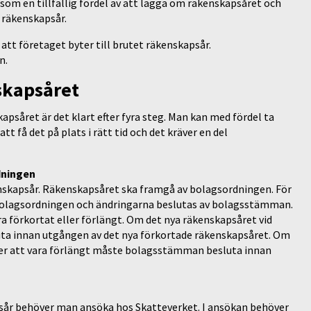
 som en tillfällig fördel av att lägga om räkenskapsåret och
 räkenskapsår.
tt företaget byter till brutet räkenskapsår.
n.
nskapsåret
apsåret är det klart efter fyra steg. Man kan med fördel ta
tt få det på plats i rätt tid och det kräver en del
dningen
skapsår. Räkenskapsåret ska framgå av bolagsordningen. För
 bolagsordningen och ändringarna beslutas av bolagsstämman.
a förkortat eller förlängt. Om det nya räkenskapsåret vid
a innan utgången av det nya förkortade räkenskapsåret. Om
r att vara förlängt måste bolagsstämman besluta innan
psår behöver man ansöka hos Skatteverket. I ansökan behöver