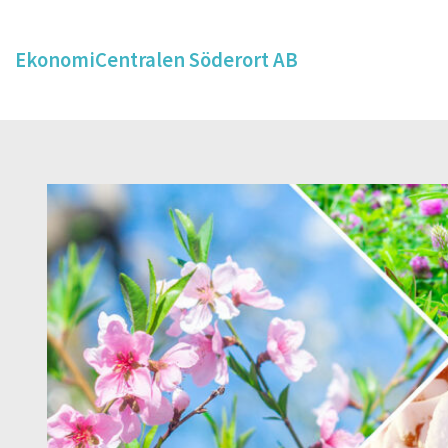
EkonomiCentralen Söderort AB