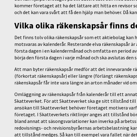
kommer företaget att ha det lättare att hitta en revisor so
och det kan vara svårt att få den hjälp man behöver. Då ka
Vilka olika räkenskapsår finns d
Det finns tolv olika räkenskapsår som ett aktiebolag kan h
motsvaras av kalenderår. Resterande elva räkenskapsår är 
första dagen i en kalendermånad och omfatta en period av 
börja den första dagen i varje månad och ska avslutas den 
Att man byter räkenskapsår medför att det innevarande rä
(förkortat räkenskapsår) eller längre (förlängt räkenskap
räkenskapsår får inte vara längre än arton månader vid o
Omläggning av räkenskapsår från kalenderår till ett annat r
Skatteverket. För att Skatteverket ska ge sitt tillstånd til
ansökan till Skatteverket behöver företaget motivera var
företaget. I Skatteverkets riktlinjer anges att tillstånd b
bland annat att säsongsvariationer kan inverka på arbetssi
redovisnings- och revisionsbyråernas arbetsbelastning kan
att tillstånd medges. Så kan till exempel vara fallet när de