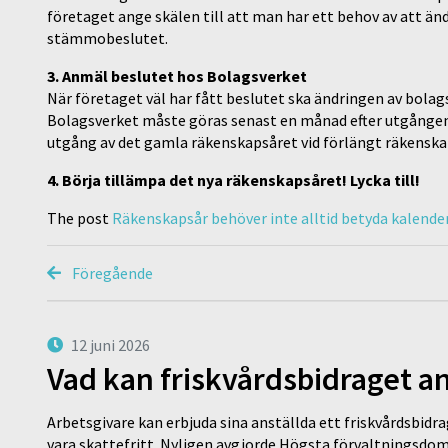
företaget ange skälen till att man har ett behov av att än
stämmobeslutet.
3. Anmäl beslutet hos Bolagsverket
När företaget väl har fått beslutet ska ändringen av bola
Bolagsverket måste göras senast en månad efter utgången
utgång av det gamla räkenskapsåret vid förlängt räkenska
4. Börja tillämpa det nya räkenskapsåret! Lycka till!
The post
Räkenskapsår behöver inte alltid betyda kalende
Föregående
12 juni 2026
Vad kan friskvårdsbidraget an
Arbetsgivare kan erbjuda sina anställda ett friskvårdsbidra
vara skattefritt. Nyligen avgjorde Högsta förvaltningsd