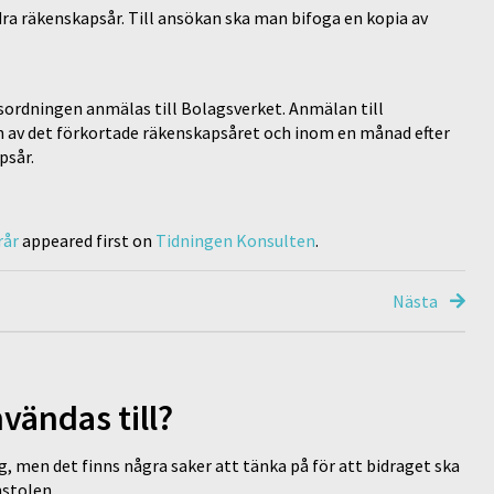
dra räkenskapsår. Till ansökan ska man bifoga en kopia av
gsordningen anmälas till Bolagsverket. Anmälan till
 av det förkortade räkenskapsåret och inom en månad efter
psår.
rår
appeared first on
Tidningen Konsulten
.
Nästa
vändas till?
g, men det finns några saker att tänka på för att bidraget ska
omstolen …