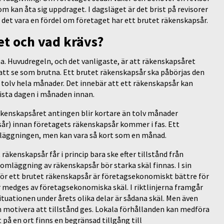
m kan åta sig uppdraget. I dagsläget är det brist på revisorer
n det vara en fördel om företaget har ett brutet räkenskapsår.
et och vad krävs?
a. Huvudregeln, och det vanligaste, är att räkenskapsåret
att se som brutna. Ett brutet räkenskapsår ska påbörjas den
tolv hela månader. Det innebär att ett räkenskapsår kan
sista dagen i månaden innan.
kenskapsåret antingen blir kortare än tolv månader
sår) innan företagets räkenskapsår kommer i fas. Ett
mläggningen, men kan vara så kort som en månad.
äkenskapsår får i princip bara ske efter tillstånd från
l omläggning av räkenskapsår bör starka skäl finnas. I sin
för ett brutet räkenskapsår är företagsekonomiskt bättre för
ör medges av företagsekonomiska skäl. I riktlinjerna framgår
tuationen under årets olika delar är sådana skäl. Men även
 motivera att tillstånd ges. Lokala förhållanden kan medföra
t på en ort finns en begränsad tillgång till