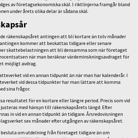
edges av företagsekonomiska skäl. I riktlinjerna framgår bland
nen under årets olika delar är sådana skäl.
skapsår
e räkenskapsåret antingen att bli kortare än tolv månader
t antingen kommer att beskattas tidigare eller senare
mer skattebelastningen att bli densamma som när företaget
 procentsatsen när man beräknar värdeminskningsavdraget för
et möjligt avdrag.
teverket vid en annan tidpunkt än när man har kalenderår. I
atteverket vid dessa tidpunkter har man lättare att komma
ed sina frågor.
 resultatet för en kortare eller längre period. Precis som vid
usteras med hänsyn till räkenskapsårets längd. Efter
as in vid en annan tidpunkt än tidigare. Årsredovisningen
Bolagsverket sex månader efter utgången av räkenskapsåret.
t besluta om utdelning från företaget tidigare än om