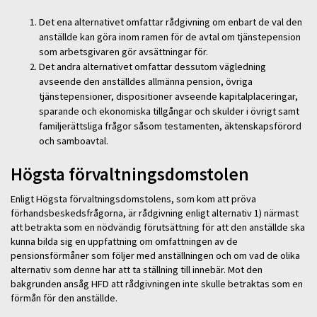
Det ena alternativet omfattar rådgivning om enbart de val den
anställde kan göra inom ramen för de avtal om tjänstepension
som arbetsgivaren gör avsättningar för.
Det andra alternativet omfattar dessutom vägledning
avseende den anställdes allmänna pension, övriga
tjänstepensioner, dispositioner avseende kapitalplaceringar,
sparande och ekonomiska tillgångar och skulder i övrigt samt
familjerättsliga frågor såsom testamenten, äktenskapsförord
och samboavtal.
Högsta förvaltningsdomstolen
Enligt Högsta förvaltningsdomstolens, som kom att pröva
förhandsbeskedsfrågorna, är rådgivning enligt alternativ 1) närmast
att betrakta som en nödvändig förutsättning för att den anställde ska
kunna bilda sig en uppfattning om omfattningen av de
pensionsförmåner som följer med anställningen och om vad de olika
alternativ som denne har att ta ställning till innebär. Mot den
bakgrunden ansåg HFD att rådgivningen inte skulle betraktas som en
förmån för den anställde.