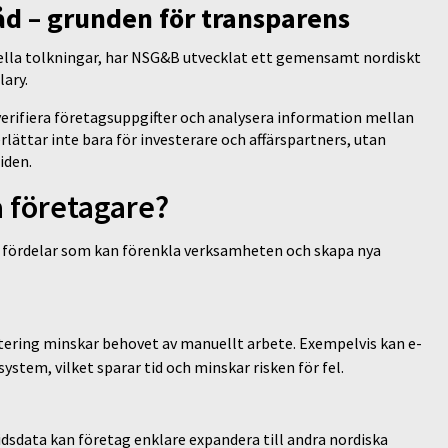
åd – grunden för transparens
ella tolkningar, har NSG&B utvecklat ett gemensamt nordiskt
lary.
verifiera företagsuppgifter och analysera information mellan
rlättar inte bara för investerare och affärspartners, utan
tiden.
a företagare?
a fördelar som kan förenkla verksamheten och skapa nya
ering minskar behovet av manuellt arbete. Exempelvis kan e-
ystem, vilket sparar tid och minskar risken för fel.
idsdata kan företag enklare expandera till andra nordiska