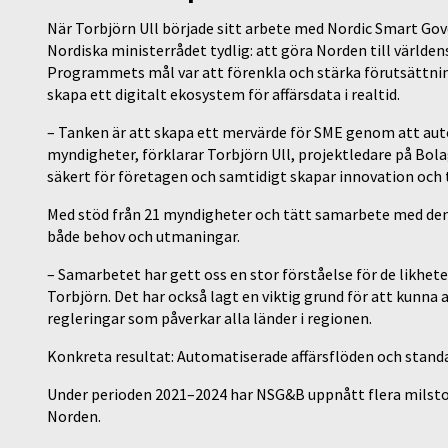
När Torbjörn Ull började sitt arbete med Nordic Smart Gov
Nordiska ministerrådet tydlig: att göra Norden till världen
Programmets mål var att förenkla och stärka förutsättni
skapa ett digitalt ekosystem för affärsdata i realtid.
– Tanken är att skapa ett mervärde för SME genom att aut
myndigheter, förklarar Torbjörn Ull, projektledare på Bolag
säkert för företagen och samtidigt skapar innovation och t
Med stöd från 21 myndigheter och tätt samarbete med den 
både behov och utmaningar.
– Samarbetet har gett oss en stor förståelse för de likhet
Torbjörn. Det har också lagt en viktig grund för att kun
regleringar som påverkar alla länder i regionen.
Konkreta resultat: Automatiserade affärsflöden och stand
Under perioden 2021–2024 har NSG&B uppnått flera milstol
Norden.