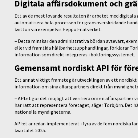
Digitala affärsdokument och gr
Ett av de mest lovande resultaten är arbetet med digitala 
automatisera hela processen för gränsöverskridande hande
kvitton via exempelvis Peppol-nätverket.
– Detta minskar den administrativa bördan avsevärt, exemp
eller vid framtida hållbarhetsupphandlingar, förklarar Tor
information som direkt integreras i bokföringssystemet.
Gemensamt nordiskt API för för
Ett annat viktigt framsteg är utvecklingen av ett nordis
information om sina affärspartners direkt från myndigheter
– API:et gör det möjligt att verifiera om en affärspartner v
har rätt att representera företaget, säger Torbjörn. Det h
nationella myndigheterna.
API:et är redan implementerat i fyra av de fem nordiska lä
kvartalet 2025.