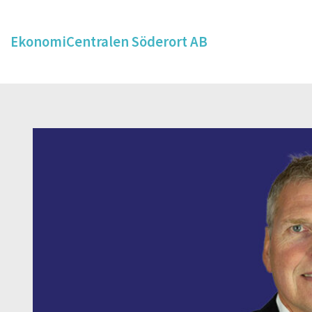
EkonomiCentralen Söderort AB