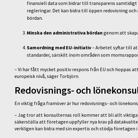
finansiell data som bidrar till transparens samtidi
regleringar. Det kan bidra till öppen redovisning oc
bördan.
Minska den administrativa bördan
genom att skapa 
Samordning med EU-initiativ
– Arbetet syftar till 
standarder, särskilt inom områden som momsrappor
– Vi har fått mycket positiv respons från EU och hoppas att
europeisk nivå, säger Torbjörn.
Redovisnings- och lönekonsul
En viktig fråga framöver är hur redovisnings- och lönekons
– Jag tror att konsulternas roll kommer att bli allt viktig
säkerställa att företagen uppfyller nya krav på datakvalit
verkligen kan bidra med sin expertis och stödja företagen 