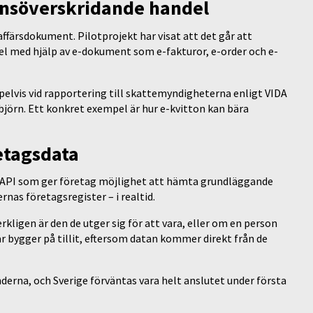
änsöverskridande handel
affärsdokument. Pilotprojekt har visat att det går att
l med hjälp av e-dokument som e-fakturor, e-order och e-
elvis vid rapportering till skattemyndigheterna enligt VIDA
björn. Ett konkret exempel är hur e-kvitton kan bära
etagsdata
kt API som ger företag möjlighet att hämta grundläggande
nas företagsregister – i realtid.
erkligen är den de utger sig för att vara, eller om en person
är bygger på tillit, eftersom datan kommer direkt från de
nderna, och Sverige förväntas vara helt anslutet under första