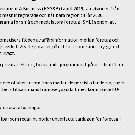
ernment & Business (NSG&B) i april 2019, var visionen från
s mest integrerade och hållbara region till år 2030.
ngarna för små och medelstora företag (SME) genom att
omatisera flöden av affärsinformation mellan företag och
sverket. Vi ville göra det på ett sätt som känns tryggt och
illväxt.
privata sektorn, fokuserade programmet på att identifiera
er och olikheter som finns mellan de nordiska länderna, säger
na arbeta tillsammans framöver, särskilt med kommande EU-
ardiserade lösningar
par som redan nu börjar underlätta vardagen för företag i