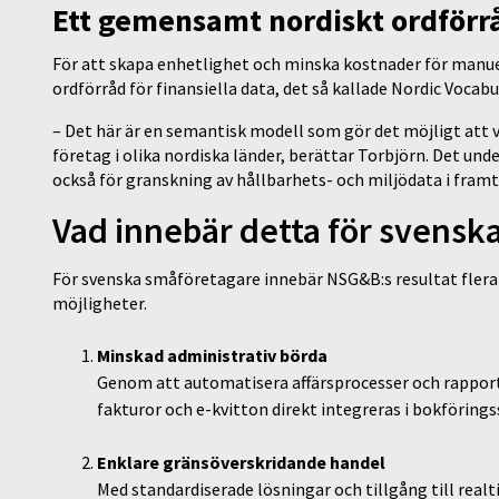
Ett gemensamt nordiskt ordförr
För att skapa enhetlighet och minska kostnader för manu
ordförråd för finansiella data, det så kallade Nordic Vocabu
– Det här är en semantisk modell som gör det möjligt att 
företag i olika nordiska länder, berättar Torbjörn. Det unde
också för granskning av hållbarhets- och miljödata i fram
Vad innebär detta för svensk
För svenska småföretagare innebär NSG&B:s resultat fler
möjligheter.
Minskad administrativ börda
Genom att automatisera affärsprocesser och rapport
fakturor och e-kvitton direkt integreras i bokföringss
Enklare gränsöverskridande handel
Med standardiserade lösningar och tillgång till realt