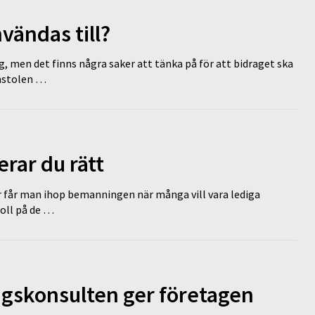
vändas till?
g, men det finns några saker att tänka på för att bidraget ska
omstolen …
erar du rätt
r får man ihop bemanningen när många vill vara lediga
koll på de …
ngskonsulten ger företagen