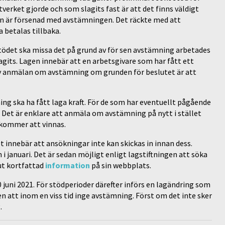
verket gjorde och som slagits fast är att det finns väldigt
en är försenad med avstämningen. Det räckte med att
 betalas tillbaka.
stödet ska missa det på grund av för sen avstämning arbetades
tagits. Lagen innebär att en arbetsgivare som har fått ett
 ny anmälan om avstämning om grunden för beslutet är att
ing ska ha fått laga kraft. För de som har eventuellt pågående
. Det är enklare att anmäla om avstämning på nytt i stället
 kommer att vinnas.
et innebär att ansökningar inte kan skickas in innan dess.
januari. Det är sedan möjligt enligt lagstiftningen att söka
 ut kortfattad
information
på sin webbplats.
juni 2021. För stödperioder därefter införs en lagändring som
n att inom en viss tid inge avstämning. Först om det inte sker
.