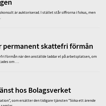
ägen
nsult är auktoriserad. I stället står siffrorna i fokus, men
…
ir permanent skattefri förmån
efri förmån när den anställde laddar el på arbetsplatsen, om
lutades om …
tjänst hos Bolagsverket
tion”, som ersätter den tidigare tjänsten ”Söka ett ärende
en samlar …