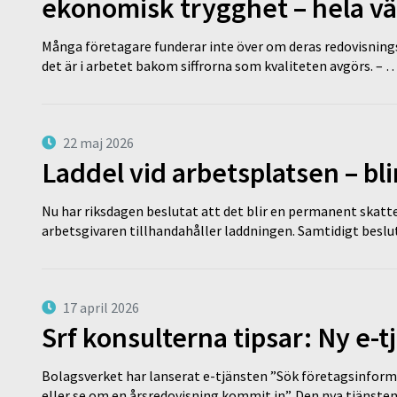
ekonomisk trygghet – hela v
Många företagare funderar inte över om deras redovisningsko
det är i arbetet bakom siffrorna som kvaliteten avgörs. – 
22 maj 2026
Laddel vid arbetsplatsen – bl
Nu har riksdagen beslutat att det blir en permanent skatt
arbetsgivaren tillhandahåller laddningen. Samtidigt bes
17 april 2026
Srf konsulterna tipsar: Ny e-
Bolagsverket har lanserat e-tjänsten ”Sök företagsinforma
eller se om en årsredovisning kommit in”. Den nya tjänst