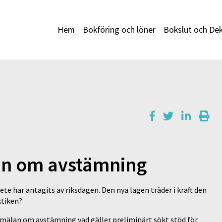
Hem
Bokföring och löner
Bokslut och Dek
lan om avstämning
e har antagits av riksdagen. Den nya lagen träder i kraft den
ktiken?
mälan om avstämning vad gäller preliminärt sökt stöd för