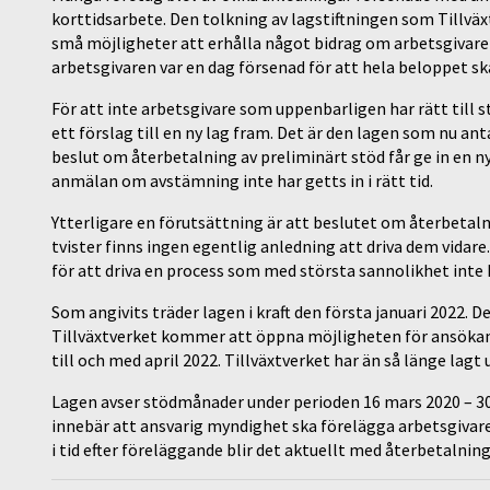
korttidsarbete. Den tolkning av lagstiftningen som Tillväxt
små möjligheter att erhålla något bidrag om arbetsgivar
arbetsgivaren var en dag försenad för att hela beloppet ska
För att inte arbetsgivare som uppenbarligen har rätt till 
ett förslag till en ny lag fram. Det är den lagen som nu an
beslut om återbetalning av preliminärt stöd får ge in en
anmälan om avstämning inte har getts in i rätt tid.
Ytterligare en förutsättning är att beslutet om återbetaln
tvister finns ingen egentlig anledning att driva dem vidare
för att driva en process som med största sannolikhet inte
Som angivits träder lagen i kraft den första januari 2022. D
Tillväxtverket kommer att öppna möjligheten för ansökan i 
till och med april 2022. Tillväxtverket har än så länge lagt
Lagen avser stödmånader under perioden 16 mars 2020 – 30 
innebär att ansvarig myndighet ska förelägga arbetsgivare
i tid efter föreläggande blir det aktuellt med återbetalning