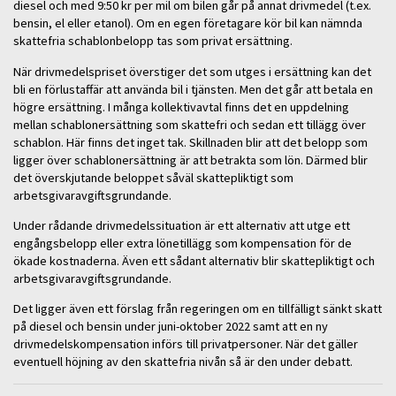
diesel och med 9:50 kr per mil om bilen går på annat drivmedel (t.ex.
bensin, el eller etanol). Om en egen företagare kör bil kan nämnda
skattefria schablonbelopp tas som privat ersättning.
När drivmedelspriset överstiger det som utges i ersättning kan det
bli en förlustaffär att använda bil i tjänsten. Men det går att betala en
högre ersättning. I många kollektivavtal finns det en uppdelning
mellan schablonersättning som skattefri och sedan ett tillägg över
schablon. Här finns det inget tak. Skillnaden blir att det belopp som
ligger över schablonersättning är att betrakta som lön. Därmed blir
det överskjutande beloppet såväl skattepliktigt som
arbetsgivaravgiftsgrundande.
Under rådande drivmedelssituation är ett alternativ att utge ett
engångsbelopp eller extra lönetillägg som kompensation för de
ökade kostnaderna. Även ett sådant alternativ blir skattepliktigt och
arbetsgivaravgiftsgrundande.
Det ligger även ett förslag från regeringen om en tillfälligt sänkt skatt
på diesel och bensin under juni-oktober 2022 samt att en ny
drivmedelskompensation införs till privatpersoner. När det gäller
eventuell höjning av den skattefria nivån så är den under debatt.