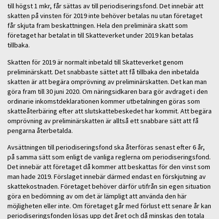
till högst 1 mkr, får sättas av till periodiseringsfond. Det innebär att
skatten på vinsten för 2019 inte behöver betalas nu utan företaget
får skjuta fram beskattningen. Hela den preliminära skatt som
företaget har betalat in till Skatteverket under 2019 kan betalas
tillbaka.
Skatten för 2019 är normalt inbetald till Skatteverket genom
preliminärskatt. Det snabbaste sättet att få tillbaka den inbetalda
skatten är att begära omprövning av preliminärskatten. Det kan man
göra fram till 30 juni 2020. Om näringsidkaren bara gör avdraget i den
ordinarie inkomstdeklarationen kommer utbetalningen göras som
skatteåterbäring efter att slutskattebeskedet har kommit. Att begära
omprövning av preliminärskatten är alltså ett snabbare sätt att få
pengarna återbetalda.
Avsättningen till periodiseringsfond ska återföras senast efter 6 år,
på samma sätt som enligt de vanliga reglerna om periodiseringsfond.
Det innebär att företaget då kommer att beskattas för den vinst som
man hade 2019. Förslaget innebär därmed endast en förskjutning av
skattekostnaden. Företaget behöver därför utifrån sin egen situation
göra en bedömning av om det är lämpligt att använda den här
möjligheten eller inte. Om företaget går med förlust ett senare år kan
periodiseringsfonden lösas upp det året och då minskas den totala