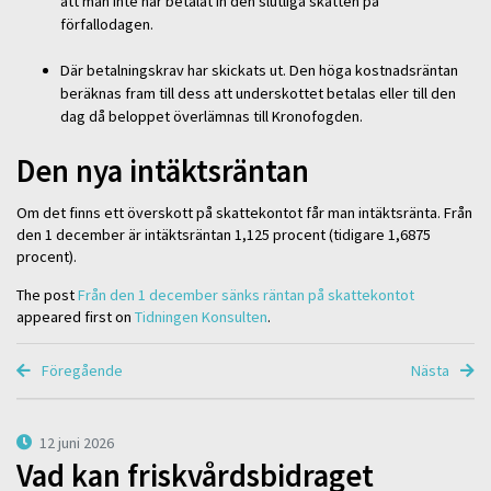
att man inte har betalat in den slutliga skatten på
förfallodagen.
Där betalningskrav har skickats ut. Den höga kostnadsräntan
beräknas fram till dess att underskottet betalas eller till den
dag då beloppet överlämnas till Kronofogden.
Den nya intäktsräntan
Om det finns ett överskott på skattekontot får man intäktsränta. Från
den 1 december är intäktsräntan 1,125 procent (tidigare 1,6875
procent).
The post
Från den 1 december sänks räntan på skattekontot
appeared first on
Tidningen Konsulten
.
Föregående
Nästa
12 juni 2026
Vad kan friskvårdsbidraget