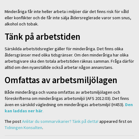
Minderåriga får inte heller arbeta i miljöer där det finns risk för våld
eller konflikter och de får inte sälja åldersreglerade varor som snus,
alkohol och tobak.
Tänk på arbetstiden
Särskilda arbetstidsregler gäller för minderåriga. Det finns olika
åldersgränser med olika tidsgränser. Om den minderåriga har olika
arbetsgivare ska den totala arbetstiden räknas samman. Fråga därför
alltid om den nyanställde också arbetar någon annanstans.
Omfattas av arbetsmiljölagen
Både minderåriga och vuxna omfattas av arbetsmiljölagen och
föreskrifterna om minderårigas arbetsmiljö̈ (AFS 2012:03). Det finns
även en särskild vägledning om minderårigas arbetsmiljö̈ (H453).
Den
kan laddas ner här
.
The post
Anlitar du sommarvikarier? Tänk på detta!
appeared first on
Tidningen Konsulten
.