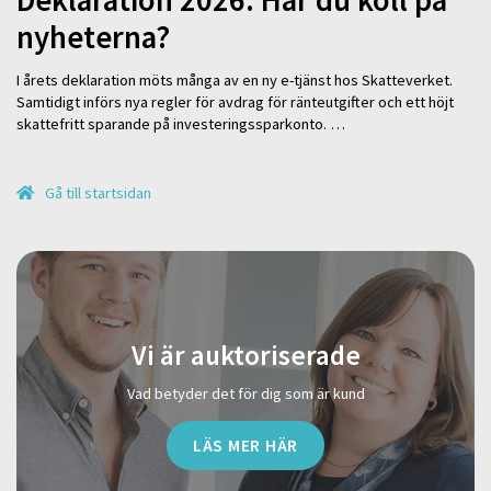
Deklaration 2026: Har du koll på
nyheterna?
I årets deklaration möts många av en ny e-tjänst hos Skatteverket.
Samtidigt införs nya regler för avdrag för ränteutgifter och ett höjt
skattefritt sparande på investeringssparkonto. …
Gå till startsidan
Vi är auktoriserade
Vad betyder det för dig som är kund
LÄS MER HÄR