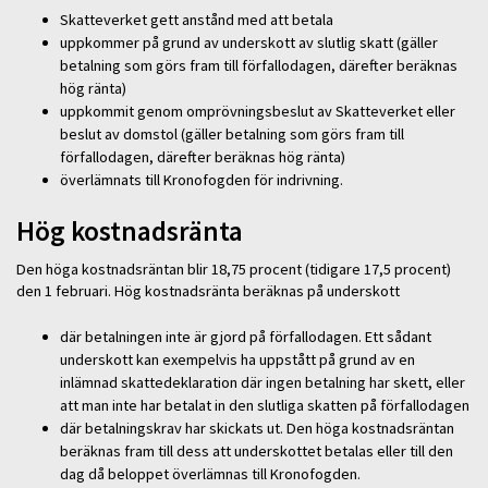
Skatteverket gett anstånd med att betala
uppkommer på grund av underskott av slutlig skatt (gäller
betalning som görs fram till förfallodagen, därefter beräknas
hög ränta)
uppkommit genom omprövningsbeslut av Skatteverket eller
beslut av domstol (gäller betalning som görs fram till
förfallodagen, därefter beräknas hög ränta)
överlämnats till Kronofogden för indrivning.
Hög kostnadsränta
Den höga kostnadsräntan blir 18,75 procent (tidigare 17,5 procent)
den 1 februari. Hög kostnadsränta beräknas på underskott
där betalningen inte är gjord på förfallodagen. Ett sådant
underskott kan exempelvis ha uppstått på grund av en
inlämnad skattedeklaration där ingen betalning har skett, eller
att man inte har betalat in den slutliga skatten på förfallodagen
där betalningskrav har skickats ut. Den höga kostnadsräntan
beräknas fram till dess att underskottet betalas eller till den
dag då beloppet överlämnas till Kronofogden.