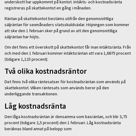
underskott har uppkommit på kontot. Intäkts- och kostnadsränta
registreras på skattekontot en gång i månaden.
Räntan på skattekontot bestäms utifrån den genomsnittliga
säljräntan för sexmånaders statsskuldväxlar. Höjningen som kommer
att ske den 1 februari sker på grund av att den genomsnittliga
säljräntan har höjts.
Om det finns ett överskott på skattekontot får man intäktsränta. Från
och med den 1 februari kommer intäktsräntan att vara 1,6875 procent
(tidigare 1,125 procent).
Två olika kostnadsräntor
Det finns två olika räntesatser för kostnadsräntan som används på
skattekontot. Vilken räntesats som används beror på den
underliggande transaktionen.
Låg kostnadsränta
Den låga kostnadsräntan är densamma som basräntan, och blir 3,75
procent (tidigare 2,5 procent) den 1 februari. Låg kostnadsränta
beräknas bland annat på belopp som